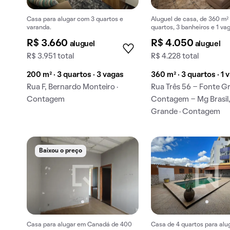
Casa para alugar com 3 quartos e
Aluguel de casa, de 360 m²
varanda.
quartos, 3 banheiros e 1 va
garagem em Fonte Grande.
R$ 3.660
R$ 4.050
aluguel
aluguel
R$ 3.951 total
R$ 4.228 total
200 m² · 3 quartos · 3 vagas
360 m² · 3 quartos · 1 
Rua F, Bernardo Monteiro ·
Rua Três 56 - Fonte G
Contagem
Contagem - Mg Brasil
Grande · Contagem
Baixou o preço
Casa para alugar em Canadá de 400
Casa de 4 quartos para alu