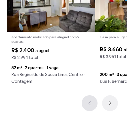
Apartamento mobiliado para aluguel com 2
Casa para alugar
quartos.
R$ 3.660
a
R$ 2.400
aluguel
R$ 3.951 total
R$ 2.994 total
52 m² · 2 quartos · 1 vaga
Rua Reginaldo de Souza Lima, Centro ·
200 m² · 3 qua
Contagem
Rua F, Bernar