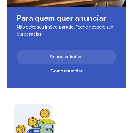
Para quem quer anunciar
Não deixe seu imóvel parado. Feche negócio sem
burocracias.
Anunciar imóvel
Como anunciar