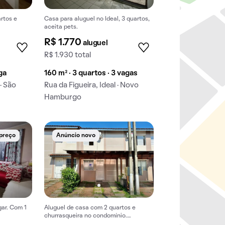
rtos e
Casa para aluguel no Ideal, 3 quartos,
aceita pets.
R$ 1.770
aluguel
R$ 1.930 total
aga
160 m² · 3 quartos · 3 vagas
· São
Rua da Figueira, Ideal · Novo
Hamburgo
 preço
Anúncio novo
gar. Com 1
Aluguel de casa com 2 quartos e
churrasqueira no condomínio.
Aceitam-se animais de estimação.