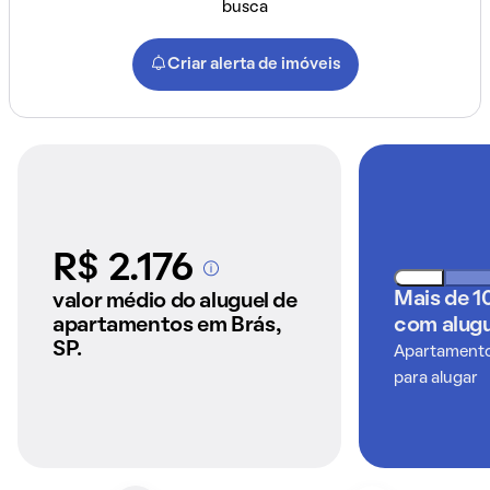
busca
Criar alerta de imóveis
R$ 2.176
A partir dos imóveis
anunciados pelo
Mais de 1
valor médio do aluguel de
QuintoAndar
apartamentos em Brás,
com alugu
SP.
Apartamentos
para alugar