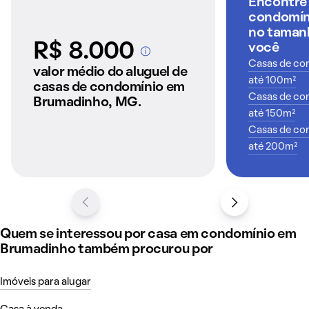
Encontre
condomíni
no tamanh
R$ 8.000
você
A partir dos imóveis
Casas de con
anunciados pelo
valor médio do aluguel de
QuintoAndar
até 100m²
casas de condomínio em
Casas de con
Brumadinho, MG.
até 150m²
Casas de con
até 200m²
Quem se interessou por casa em condomínio em
Brumadinho também procurou por
Imóveis para alugar