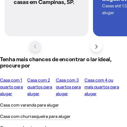
casas em Campinas, SP.
Casas até 1.
alugar
Tenha mais chances de encontrar o lar ideal,
procure por
Casa com 1
Casa com 2
Casa com 3
Casa com 4 ou
quarto para
quartos para
quartos para
mais quartos para
alugar
alugar
alugar
alugar
Casa com varanda para alugar
Casa com churrasqueira para alugar