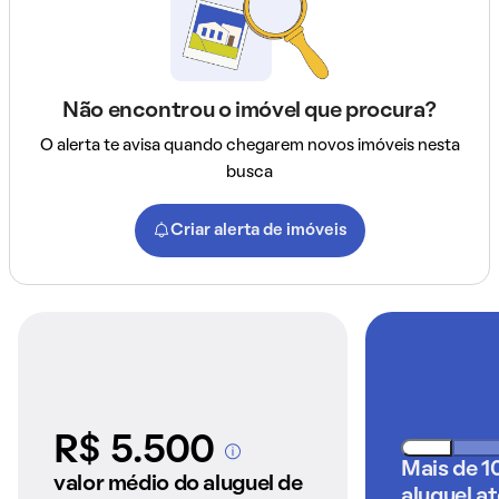
Não encontrou o imóvel que procura?
O alerta te avisa quando chegarem novos imóveis nesta
busca
Criar alerta de imóveis
R$ 5.500
A partir dos imóveis
Mais de 1
anunciados pelo
valor médio do aluguel de
aluguel a
QuintoAndar