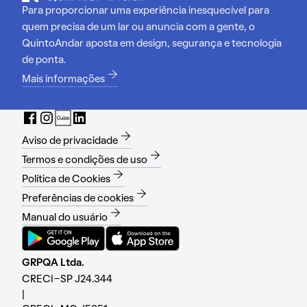
Para proporcionar uma experiência inesquecível para
quem precisa de um lar ou anuncia com a gente, o
QuintoAndar aposta em design, segurança e tecnologia
de ponta.
Mais informações
Aviso de privacidade
Termos e condições de uso
Política de Cookies
Preferências de cookies
Manual do usuário
GRPQA Ltda.
CRECI-SP J24.344
|