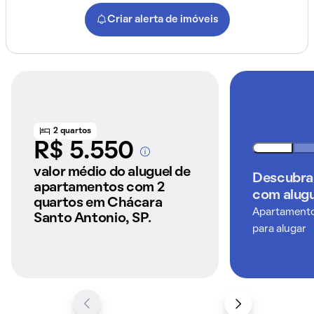
Criar alerta de imóveis
2 quartos
R$ 5.550
A partir dos imóveis
anunciados pelo
valor médio do aluguel de
Descubra
QuintoAndar
apartamentos com 2
com alugu
quartos em Chácara
Apartamentos
Santo Antonio, SP.
para alugar