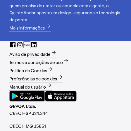
quem precisa de um lar ou anuncia com a gente, o
QuintoAndar aposta em design, segurança e tecnologia
de ponta.
Mais informações
Aviso de privacidade
Termos e condições de uso
Política de Cookies
Preferências de cookies
Manual do usuário
GRPQA Ltda.
CRECI-SP J24.344
|
CRECI-MG J5851