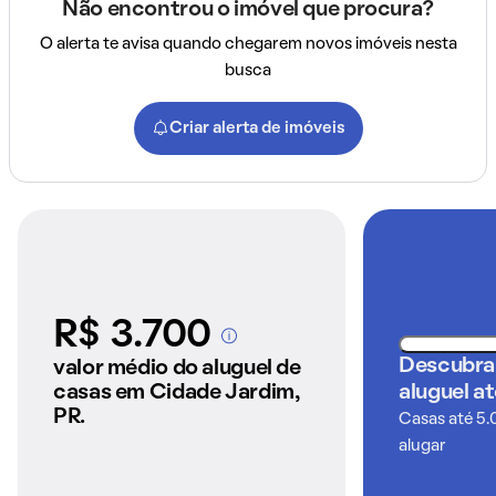
Não encontrou o imóvel que procura?
O alerta te avisa quando chegarem novos imóveis nesta
busca
Criar alerta de imóveis
R$ 3.700
A partir dos imóveis
anunciados pelo
Descubra
valor médio do aluguel de
QuintoAndar
casas em Cidade Jardim,
aluguel a
PR.
Casas até 5.
alugar