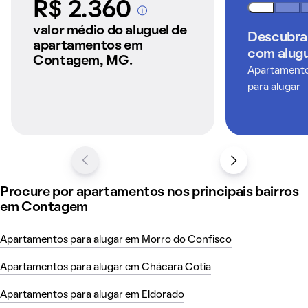
R$ 2.360
A partir dos imóveis
anunciados pelo
valor médio do aluguel de
Descubra
QuintoAndar
apartamentos em
com alugu
Contagem, MG.
Apartamentos
para alugar
Procure por apartamentos nos principais bairros
em Contagem
Apartamentos para alugar em Morro do Confisco
Apartamentos para alugar em Chácara Cotia
Apartamentos para alugar em Eldorado