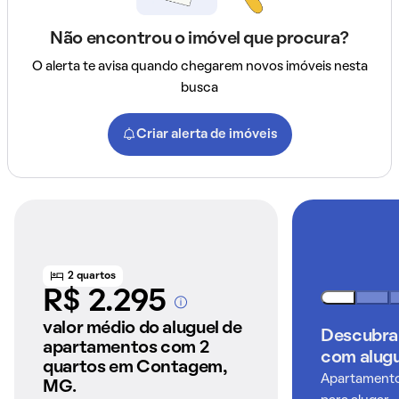
Não encontrou o imóvel que procura?
O alerta te avisa quando chegarem novos imóveis nesta
busca
Criar alerta de imóveis
2 quartos
R$ 2.295
A partir dos imóveis
anunciados pelo
valor médio do aluguel de
Descubra
QuintoAndar
apartamentos com 2
com alugu
quartos em Contagem,
Apartamentos
MG.