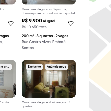
l no
Casa para alugar com 3 quartos,
churrasqueira no condomínio e quintal.
R$ 9.900
aluguel
R$ 10.650 total
 vagas
200 m² · 3 quartos · 2 vagas
e,
Rua Castro Alves, Embaré ·
Santos
B
aixou o preço
Exclusivo
Anúncio novo
1 suíte.
Casa para alugar no Embaré, com 2
quartos.