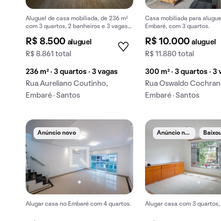
Aluguel de casa mobiliada, de 236 m²
Casa mobiliada para alugue
com 3 quartos, 2 banheiros e 3 vagas
Embaré, com 3 quartos.
na garagem em Embaré.
R$ 8.500
R$ 10.000
aluguel
aluguel
R$ 8.861 total
R$ 11.880 total
236 m² · 3 quartos · 3 vagas
300 m² · 3 quartos · 3
Rua Aureliano Coutinho,
Rua Oswaldo Cochran
Embaré · Santos
Embaré · Santos
A
núncio novo
Anúncio novo
Alugar casa no Embaré com 4 quartos.
Alugar casa com 3 quartos, 