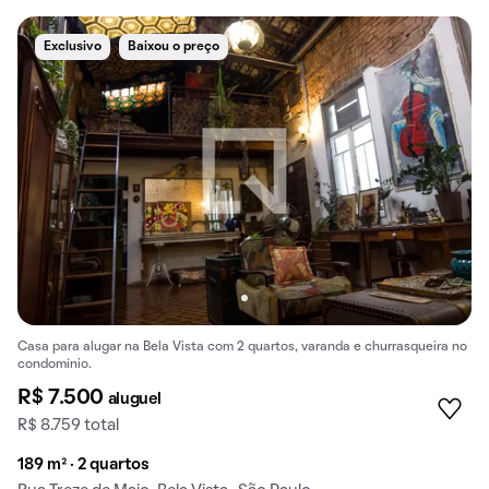
Exclusivo
Baixou o preço
Casa para alugar na Bela Vista com 2 quartos, varanda e churrasqueira no
condomínio.
R$ 7.500
aluguel
R$ 8.759 total
189 m² · 2 quartos