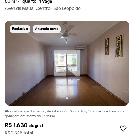
60 m² · 1 quarto · 1 vaga
Avenida Mauá, Centro · São Leopoldo
Exclusivo
Anúncio novo
Aluguel de apartamento, de 64 m² com 2 quartos, 1 banheiro e 1 vaga na
garagem em Morro do Espelho.
R$ 1.630
aluguel
R$ 2.345 total