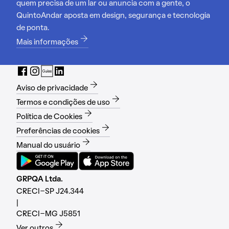
quem precisa de um lar ou anuncia com a gente, o
QuintoAndar aposta em design, segurança e tecnologia
de ponta.
Mais informações
Aviso de privacidade
Termos e condições de uso
Política de Cookies
Preferências de cookies
Manual do usuário
GRPQA Ltda.
CRECI-SP J24.344
|
CRECI-MG J5851
Ver outros