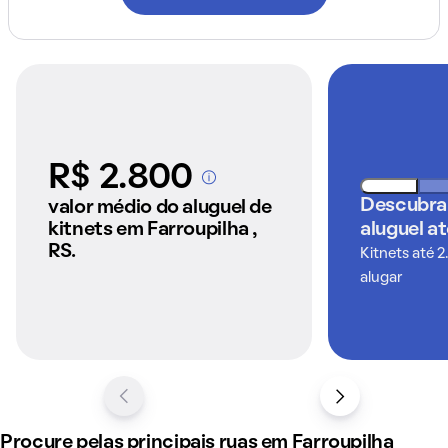
R$ 2.800
A partir dos imóveis
anunciados pelo
Descubra
valor médio do aluguel de
QuintoAndar
kitnets em Farroupilha ,
aluguel a
RS.
Kitnets até 2
alugar
Procure pelas principais ruas em Farroupilha