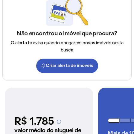
Não encontrou o imóvel que procura?
O alerta te avisa quando chegarem novos imóveis nesta
busca
Criar alerta de imóveis
R$ 1.785
A partir dos imóveis
anunciados pelo
valor médio do aluguel de
Mais de 1
QuintoAndar