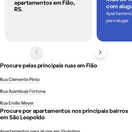
apartamentos em Fião,
com alugu
RS.
Apartamentos
para alugar
Procure pelas principais ruas em Fião
Rua Clemente Pinto
Rua Azambuja Fortuna
Rua Emílio Meyer
Procure por apartamentos nos principais bairros
em São Leopoldo
Apartamentos para alugar em Vicentina