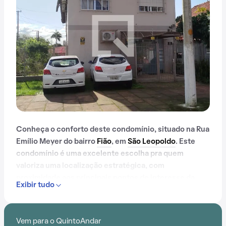
Conheça o conforto deste condomínio, situado na Rua
Emílio Meyer do bairro
Fião
, em
São Leopoldo
. Este
condomínio é uma excelente escolha pra quem
valoriza uma localização estratégica, com
proximidade aos principais pontos de interesse da
Exibir tudo
região, como: Ahead Idiomas, Pimpolândia Escola de
Educação Infantil, Byte Sul Centro de Educação
Profissional, QI Informática,
Estação São Leopoldo
e
Vem para o QuintoAndar