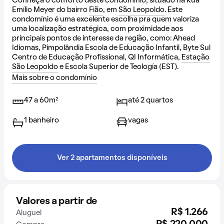
Conheça o conforto deste condomínio, situado na Rua
Emílio Meyer do bairro
Fião
, em
São Leopoldo
. Este
condomínio é uma excelente escolha pra quem valoriza
uma localização estratégica, com proximidade aos
principais pontos de interesse da região, como: Ahead
Idiomas, Pimpolândia Escola de Educação Infantil, Byte Sul
Centro de Educação Profissional, QI Informática,
Estação
São Leopoldo
e Escola Superior de Teología (EST).
Mais sobre o condomínio
47 a 60m²
até 2 quartos
1 banheiro
vagas
Ver 2 apartamentos disponíveis
Valores a partir de
R$ 1.266
Aluguel