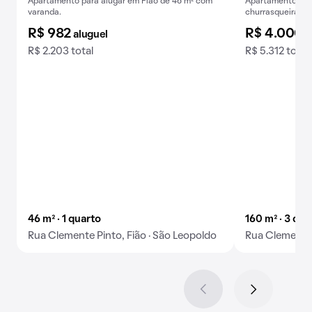
Apartamento para alugar em Fião de 46 m² com
Apartamento para
Baixou o preço
varanda.
churrasqueira no
R$ 982
R$ 4.000
aluguel
a
R$ 2.203 total
R$ 5.312 total
46 m² · 1 quarto
160 m² · 3 qua
Rua Clemente Pinto, Fião · São Leopoldo
Rua Clemente 