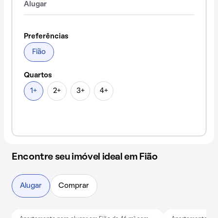
Alugar
Preferências
Fião
Quartos
1+
2+
3+
4+
Encontre seu imóvel ideal em Fião
Alugar
Comprar