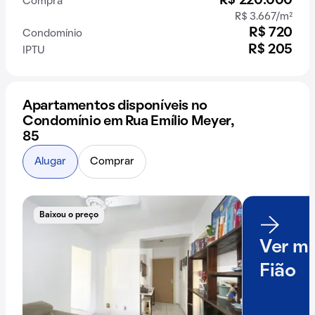
R$ 220.000
Compra
R$ 3.667/m²
R$ 720
Condomínio
R$ 205
IPTU
Apartamentos disponíveis no
Condomínio em Rua Emílio Meyer,
85
Alugar
Comprar
Baixou o preço
Ver ma
Fião