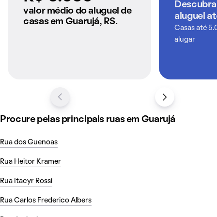
Descubra
anunciados pelo
valor médio do aluguel de
aluguel a
QuintoAndar
casas em Guarujá, RS.
Casas até 5.
alugar
Procure pelas principais ruas em Guarujá
Rua dos Guenoas
Rua Heitor Kramer
Rua Itacyr Rossi
Rua Carlos Frederico Albers