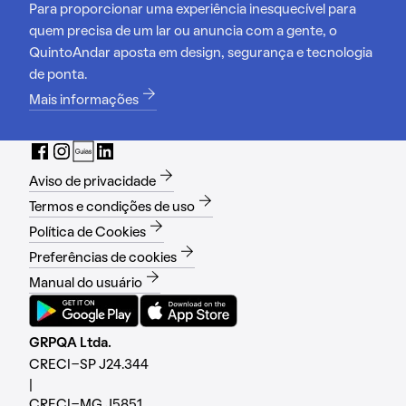
Para proporcionar uma experiência inesquecível para
quem precisa de um lar ou anuncia com a gente, o
QuintoAndar aposta em design, segurança e tecnologia
de ponta.
Mais informações
Aviso de privacidade
Termos e condições de uso
Política de Cookies
Preferências de cookies
Manual do usuário
GRPQA Ltda.
CRECI-SP J24.344
|
CRECI-MG J5851