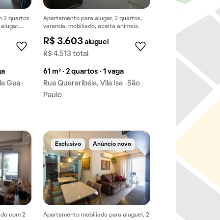
 2 quartos
Apartamento para alugar, 2 quartos,
alugar.
varanda, mobiliado, aceita animais.
alização
R$ 3.603
aluguel
R$ 4.513 total
ga
61 m² · 2 quartos · 1 vaga
la Gea ·
Rua Quararibéia, Vila Isa · São
Paulo
Exclusivo
Anúncio novo
ado com 2
Apartamento mobiliado para aluguel, 2