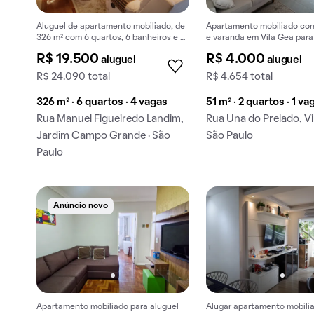
Aluguel de apartamento mobiliado, de
Apartamento mobiliado com
326 m² com 6 quartos, 6 banheiros e 4
e varanda em Vila Gea para 
vagas na garagem em Jardim Campo
Aproveite o aluguel em loc
R$ 19.500
R$ 4.000
aluguel
aluguel
Grande.
privilegiada.
R$ 24.090 total
R$ 4.654 total
326 m² · 6 quartos · 4 vagas
51 m² · 2 quartos · 1 va
Rua Manuel Figueiredo Landim,
Rua Una do Prelado, Vi
Jardim Campo Grande · São
São Paulo
Paulo
Anúncio novo
Apartamento mobiliado para aluguel
Alugar apartamento mobili