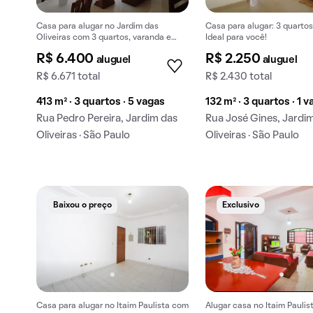
Casa para alugar no Jardim das
Casa para alugar: 3 quartos,
Oliveiras com 3 quartos, varanda e
Ideal para você!
ideal para quem tem animais de
R$ 6.400
R$ 2.250
aluguel
aluguel
estimação.
R$ 6.671 total
R$ 2.430 total
413 m² · 3 quartos · 5 vagas
132 m² · 3 quartos · 1 v
Rua Pedro Pereira, Jardim das
Rua José Gines, Jardi
Oliveiras · São Paulo
Oliveiras · São Paulo
Baixou o preço
Exclusivo
Casa para alugar no Itaim Paulista com
Alugar casa no Itaim Paulis