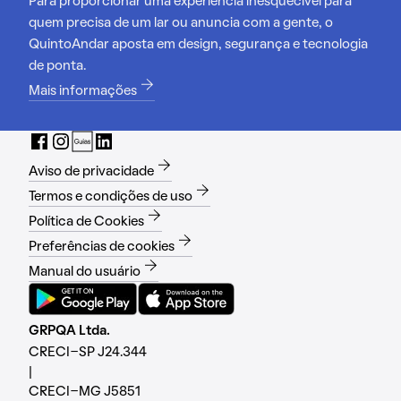
Para proporcionar uma experiência inesquecível para
quem precisa de um lar ou anuncia com a gente, o
QuintoAndar aposta em design, segurança e tecnologia
de ponta.
Mais informações
Aviso de privacidade
Termos e condições de uso
Política de Cookies
Preferências de cookies
Manual do usuário
GRPQA Ltda.
CRECI-SP J24.344
|
CRECI-MG J5851