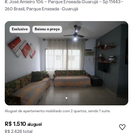
R. José Amieiro 106 - Parque Enseada Guarujá - Sp 11443-
260 Brasil, Parque Enseada · Guarujá
Exclusivo
Baixou o preço
Aluguel de apartamento mobiliado com 2 quartos, sendo 1 suíte.
R$ 1.510
aluguel
R$ 2.428 total