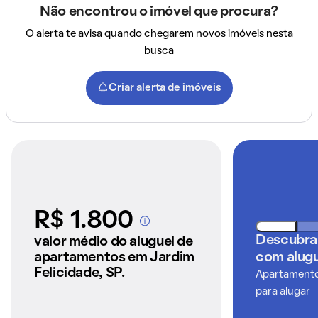
Não encontrou o imóvel que procura?
O alerta te avisa quando chegarem novos imóveis nesta
busca
Criar alerta de imóveis
R$ 1.800
A partir dos imóveis
anunciados pelo
Descubra
valor médio do aluguel de
QuintoAndar
apartamentos em Jardim
com alugu
Felicidade, SP.
Apartamentos
para alugar