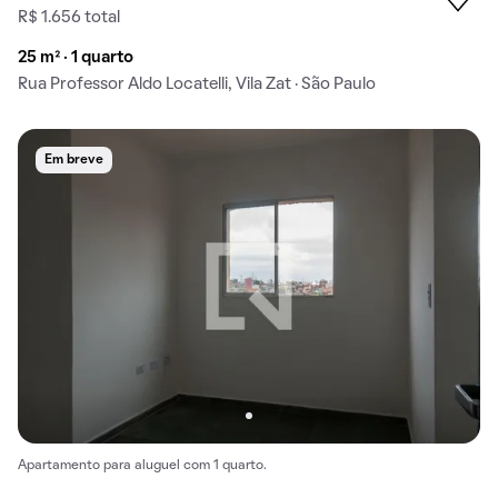
R$ 1.656 total
25 m² · 1 quarto
Rua Professor Aldo Locatelli, Vila Zat · São Paulo
Em breve
Apartamento para aluguel com 1 quarto.