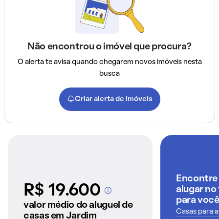
Não encontrou o imóvel que procura?
O alerta te avisa quando chegarem novos imóveis nesta
busca
Criar alerta de imóveis
Encontre 
R$ 19.600
alugar no
A partir dos imóveis
para voc
anunciados pelo
valor médio do aluguel de
QuintoAndar
Casas para a
casas em Jardim