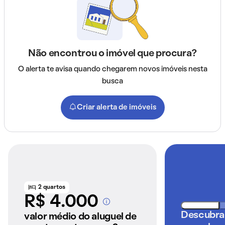
Não encontrou o imóvel que procura?
O alerta te avisa quando chegarem novos imóveis nesta
busca
Criar alerta de imóveis
2 quartos
R$ 4.000
A partir dos imóveis
Descubra
anunciados pelo
valor médio do aluguel de
QuintoAndar