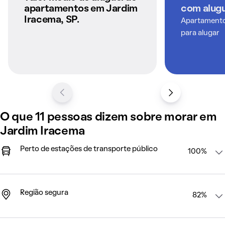
QuintoAndar
apartamentos em Jardim
com alugu
Iracema, SP.
Apartamentos
para alugar
O que 11 pessoas dizem sobre morar em
Jardim Iracema
Perto de estações de transporte público
100%
Região segura
82%