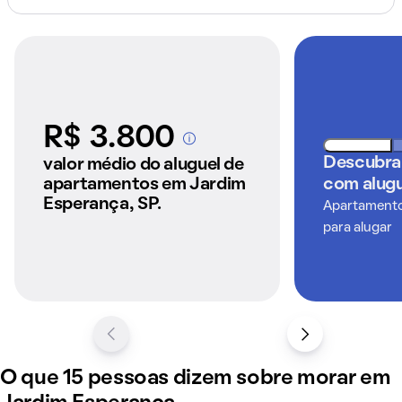
R$ 3.800
A partir dos imóveis
anunciados pelo
Descubra
valor médio do aluguel de
QuintoAndar
apartamentos em Jardim
com alugu
Esperança, SP.
Apartamentos
para alugar
O que 15 pessoas dizem sobre morar em