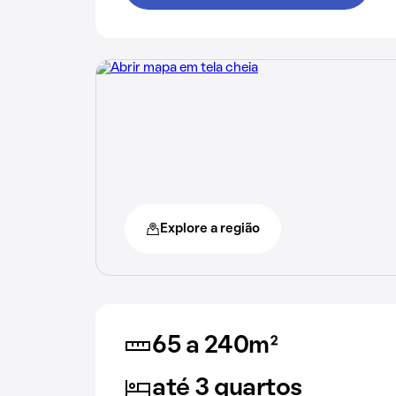
Explore a região
65 a 240m²
até 3 quartos