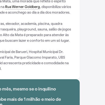
 Mata, uma morada que reflete o espírito
o na
Rua Werner Goldberg
, disponibiliza vários
de e aconchego ao dia a dia dos moradores.
s, elevador, academia, piscina, quadra
urrasqueira, playground, sauna, salão de jogos
 Alto da Mata é preparado para atender às
ue buscam lazer e conforto em um só lugar.
ipal de Barueri, Hospital Municipal Dr.
val Faria, Parque Giacomo Imparato, UBS
Kid acrescenta praticidade e comodidade na
.
o mês, mesmo se o inquilino
be mais de 1 milhão e meio de
e.