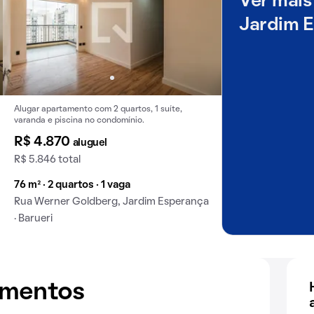
Ver mais
Jardim 
Alugar apartamento com 2 quartos, 1 suíte,
varanda e piscina no condomínio.
R$ 4.870
aluguel
R$ 5.846 total
76 m² · 2 quartos · 1 vaga
Rua Werner Goldberg, Jardim Esperança
· Barueri
amentos