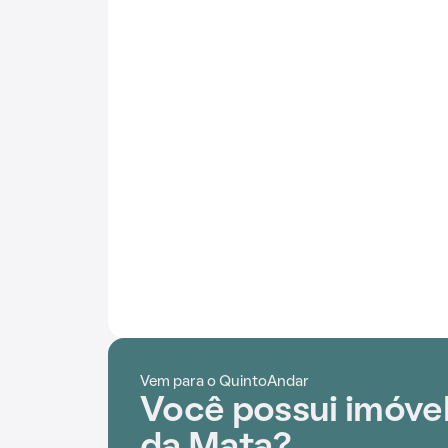
Vem para o QuintoAndar
Você possui imóvel