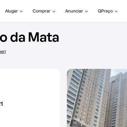
Alugar
Comprar
Anunciar
QPreço
o da Mata
eri
21