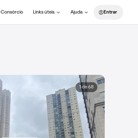
Consórcio
Links úteis
Ajuda
Entrar
1 de 68