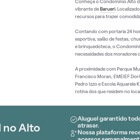
Conheça o Condomínio Alto da
vibrante de
Barueri
. Localizad
recursos para trazer comodida
Contando com portaria 24 hora
esportiva, salão de festas, ch
e brinquedoteca, o Condomínio
necessidades dos moradores q
A proximidade com Parque Munic
Francisco Moran, EMEIEF Dori
Pedro Izzo e Escola Aquarela 
rotina dos que residem no local
Aluguel garantido tod
atrasar.
 no Alto
Nossa plataforma rece
acessos semanalment