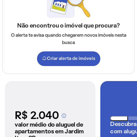
Não encontrou o imóvel que procura?
O alerta te avisa quando chegarem novos imóveis nesta
busca
Criar alerta de imóveis
R$ 2.040
A partir dos imóveis
anunciados pelo
Descubra
valor médio do aluguel de
QuintoAndar
apartamentos em Jardim
com alugu