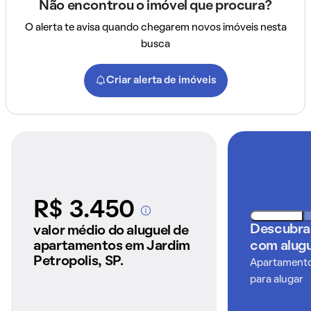
Não encontrou o imóvel que procura?
O alerta te avisa quando chegarem novos imóveis nesta
busca
Criar alerta de imóveis
R$ 3.450
A partir dos imóveis
anunciados pelo
Descubra
valor médio do aluguel de
QuintoAndar
apartamentos em Jardim
com alugu
Petropolis, SP.
Apartamentos
para alugar