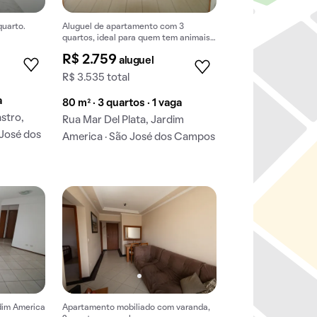
quarto.
Aluguel de apartamento com 3
quartos, ideal para quem tem animais
de estimação.
R$ 2.759
aluguel
R$ 3.535 total
a
80 m² · 3 quartos · 1 vaga
stro,
Rua Mar Del Plata, Jardim
José dos
America · São José dos Campos
dim America
Apartamento mobiliado com varanda,