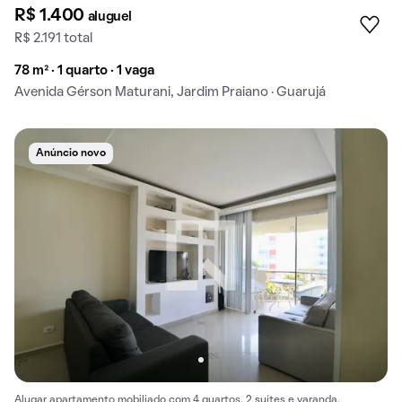
R$ 1.400
aluguel
R$ 2.191 total
78 m² · 1 quarto · 1 vaga
Avenida Gérson Maturani, Jardim Praiano · Guarujá
Anúncio novo
Alugar apartamento mobiliado com 4 quartos, 2 suítes e varanda.