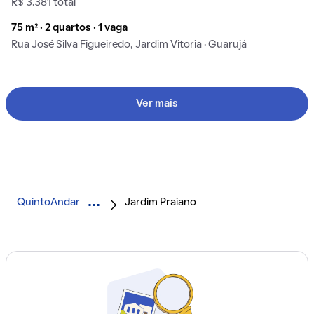
R$ 3.381 total
75 m² · 2 quartos · 1 vaga
Rua José Silva Figueiredo, Jardim Vitoria · Guarujá
Ver mais
QuintoAndar
Jardim Praiano