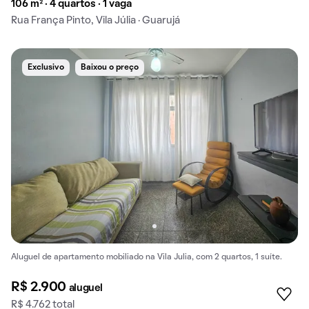
106 m² · 4 quartos · 1 vaga
Rua França Pinto, Vila Júlia · Guarujá
Exclusivo
Baixou o preço
Aluguel de apartamento mobiliado na Vila Julia, com 2 quartos, 1 suíte.
R$ 2.900
aluguel
R$ 4.762 total