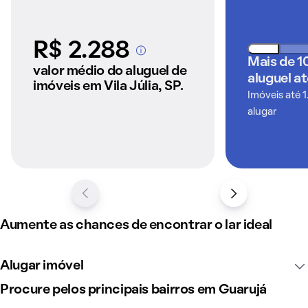
R$ 2.288
A partir dos imóveis
Mais de 1
anunciados pelo
valor médio do aluguel de
aluguel a
QuintoAndar
imóveis em Vila Júlia, SP.
Imóveis até 1
alugar
Aumente as chances de encontrar o lar ideal
Alugar imóvel
Procure pelos principais bairros em Guarujá