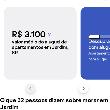
R$ 3.100
A partir dos imóveis
anunciados pelo
Descubra
valor médio do aluguel de
QuintoAndar
apartamentos em Jardim,
com alugu
SP.
Apartamentos
para alugar
O que 32 pessoas dizem sobre morar em
Jardim