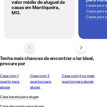
para voc
anunciados pelo
valor médio do aluguel de
QuintoAndar
Casas para a
casas em Mantiqueira,
Casas para a
MG.
Casas para a
Tenha mais chances de encontrar o lar ideal,
procure por
Casa com 1
Casa com 3
Casa com 4 ou mais
quarto para
quartos para
quartos para alugar
alugar
alugar
Casa barata para alugar
Casa decorado para alugar