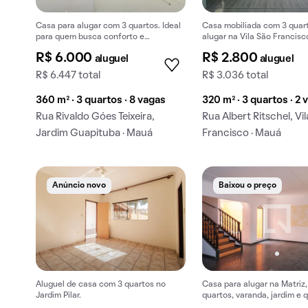
Casa para alugar com 3 quartos. Ideal
Casa mobiliada com 3 quar
para quem busca conforto e
alugar na Vila São Francisc
comodidade no aluguel.
R$ 6.000
R$ 2.800
aluguel
aluguel
R$ 6.447 total
R$ 3.036 total
360 m² · 3 quartos · 8 vagas
320 m² · 3 quartos · 2 
Rua Rivaldo Góes Teixeira,
Rua Albert Ritschel, Vi
Jardim Guapituba · Mauá
Francisco · Mauá
Anúncio novo
Baixou o preço
Aluguel de casa com 3 quartos no
Casa para alugar na Matriz
Jardim Pilar.
quartos, varanda, jardim e q