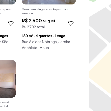
tos para
Casa para alugar com 4 quartos e
o.
varanda.
R$ 2.500
aluguel
R$ 2.702 total
vagas
180 m² · 4 quartos · 1 vaga
la São
Rua Alcides Nóbrega, Jardim
Anchieta · Mauá
, com 4
uintal.