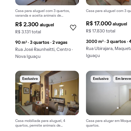
Casa para aluguel com 3 quartos,
Casa para aluguel com 3 qu
varanda e aceita animais de
estimação.
R$ 17.000
aluguel
R$ 2.300
aluguel
R$ 17.830 total
R$ 3.131 total
3000 m² · 3 quartos · 
90 m² · 3 quartos · 2 vagas
Rua Ubirajara, Maquet
Rua José Raunheitti, Centro ·
Iguaçu
Nova Iguaçu
Exclusivo
Exclusivo
Em brev
Casa mobiliada para aluguel, 4
Casa para alugar em Moqu
quartos, permite animais de
quartos.
estimação. Ideal para quem busca