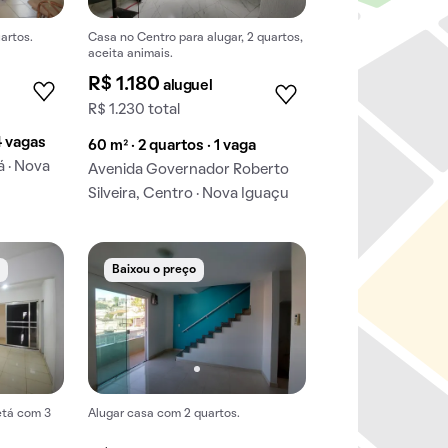
artos.
Casa no Centro para alugar, 2 quartos,
aceita animais.
R$ 1.180
aluguel
R$ 1.230 total
4 vagas
60 m² · 2 quartos · 1 vaga
á · Nova
Avenida Governador Roberto
Silveira, Centro · Nova Iguaçu
e
Baixou o preço
etá com 3
Alugar casa com 2 quartos.