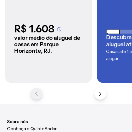
R$ 1.608
A partir dos imóveis
anunciados pelo
Descubra
valor médio do aluguel de
QuintoAndar
casas em Parque
aluguel a
Horizonte, RJ.
Casas até 1.
alugar
Sobre nós
Conheça o QuintoAndar