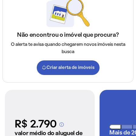
Não encontrou o imóvel que procura?
O alerta te avisa quando chegarem novos imóveis nesta
busca
Criar alerta de imóveis
R$ 2.790
A partir dos imóveis
anunciados pelo
Mais de 2
valor médio do aluguel de