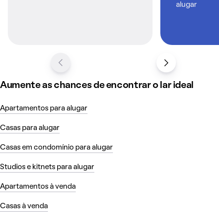
alugar
e infraestrutura, a
Zona Norte
pode ser uma excelente
opção. Bairros como Higienópolis oferecem uma
atmosfera residencial com acesso a serviços essenciais e
opções de transporte. Alugar um imóvel nessa área é
vantajoso para quem procura um ambiente calmo sem
abrir mão da conveniência urbana.
Aumente as chances de encontrar o lar ideal
Como é morar em Porto Alegre
Apartamentos para alugar
Casas para alugar
Casas em condomínio para alugar
Studios e kitnets para alugar
Apartamentos à venda
Casas à venda