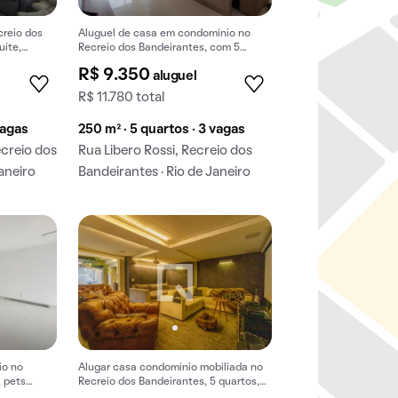
reio dos
Aluguel de casa em condomínio no
uíte,
Recreio dos Bandeirantes, com 5
quartos, 4 suítes e quintal.
R$ 9.350
aluguel
R$ 11.780 total
vagas
250 m² · 5 quartos · 3 vagas
ecreio dos
Rua Libero Rossi, Recreio dos
aneiro
Bandeirantes · Rio de Janeiro
io no
Alugar casa condomínio mobiliada no
, pets
Recreio dos Bandeirantes, 5 quartos,
jardim.