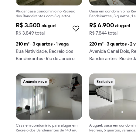
Alugar casa condomínio no Recreio
Casa em condomínio no Rec
dos Bandeirantes com 3 quartos,
Bandeirantes, 3 quartos, 1 s
jardim e churrasqueira.
mobiliada, para alugar.
R$ 3.500
R$ 6.900
aluguel
aluguel
R$ 3.849 total
R$ 7.844 total
210 m² · 3 quartos · 1 vaga
220 m² · 3 quartos · 2 
Rua Natividade, Recreio dos
Avenida Canal Dois, R
Bandeirantes · Rio de Janeiro
Bandeirantes · Rio de J
Anúncio novo
Exclusivo
Casa em condomínio para alugar em
Aluguel: casa em condomín
Recreio dos Bandeirantes de 140 m².
Recreio, 5 quartos, varanda
permitidos.