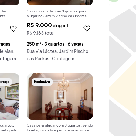
 das
Casa mobiliada com 3 quartos para
ntal.
alugar no Jardim Riacho das Pedras.
Excelente opção de aluguel na região!
R$ 9.000
aluguel
R$ 9.163 total
 vagas
250 m² · 3 quartos · 6 vagas
de Man,
Rua Via Láctea, Jardim Riacho
Contagem
das Pedras · Contagem
 preço
Exclusivo
 quartos,
Casa para alugar com 3 quartos, sendo
ceita pets.
1 suíte, varanda e permite animais de
estimação.