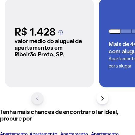
R$ 1.428
A partir dos imóveis
anunciados pelo
valor médio do aluguel de
Mais de 
QuintoAndar
apartamentos em
com alugu
Ribeirão Preto, SP.
Apartamentos
para alugar
Tenha mais chances de encontrar o lar ideal,
procure por
Apartamento
Apartamento
Apartamento
Apartamento