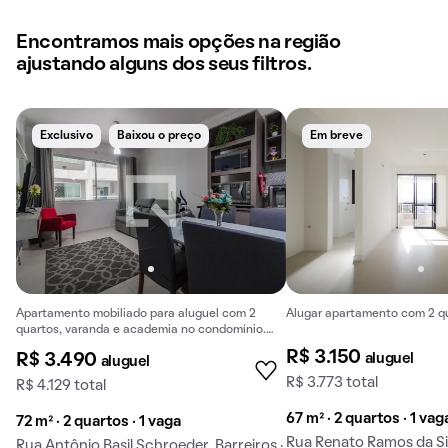
Encontramos mais opções na região
ajustando alguns dos seus filtros.
Exclusivo
Baixou o preço
Em breve
Apartamento mobiliado para aluguel com 2
Alugar apartamento com 2 qu
quartos, varanda e academia no condomínio.
Aceitam-se animais.
R$ 3.150
aluguel
R$ 3.490
aluguel
R$ 3.773 total
R$ 4.129 total
67 m² · 2 quartos · 1 vag
72 m² · 2 quartos · 1 vaga
Rua Renato Ramos da Silv
Rua Antônio Basil Schroeder, Barreiros ·