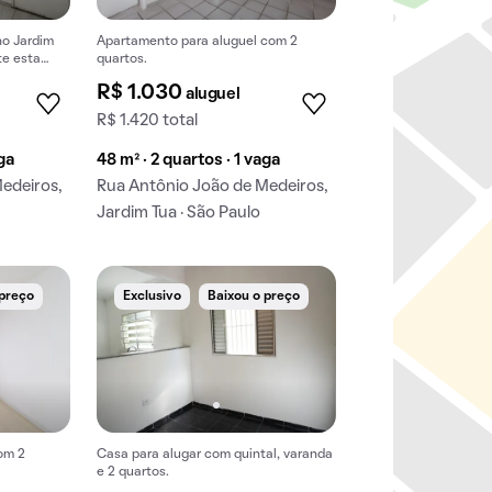
no Jardim
Apartamento para aluguel com 2
te esta
quartos.
R$ 1.030
aluguel
R$ 1.420 total
aga
48 m² · 2 quartos · 1 vaga
edeiros,
Rua Antônio João de Medeiros,
Jardim Tua · São Paulo
 preço
Exclusivo
Baixou o preço
om 2
Casa para alugar com quintal, varanda
e 2 quartos.