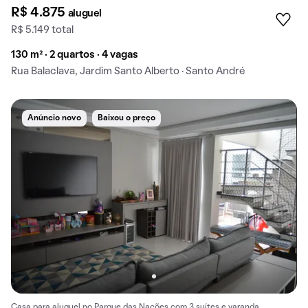
R$ 4.875
aluguel
R$ 5.149 total
130 m² · 2 quartos · 4 vagas
Rua Balaclava, Jardim Santo Alberto · Santo André
Anúncio novo
Baixou o preço
Casa para aluguel no Parque das Nações com 3 suítes e varanda.