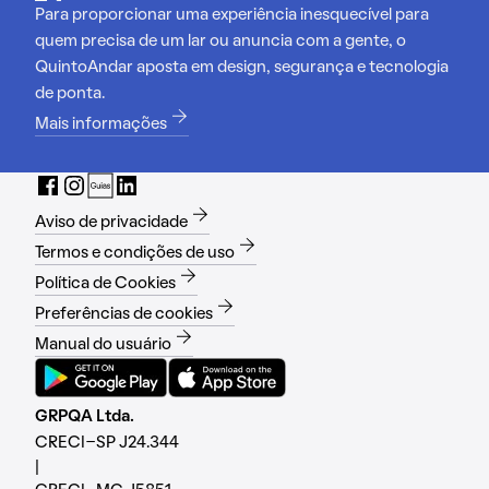
Para proporcionar uma experiência inesquecível para
quem precisa de um lar ou anuncia com a gente, o
QuintoAndar aposta em design, segurança e tecnologia
de ponta.
Mais informações
Aviso de privacidade
Termos e condições de uso
Política de Cookies
Preferências de cookies
Manual do usuário
GRPQA Ltda.
CRECI-SP J24.344
|