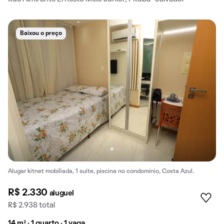
Baixou o preço
Alugar kitnet mobiliada, 1 suíte, piscina no condomínio, Costa Azul.
R$ 2.330
aluguel
R$ 2.938 total
14 m² · 1 quarto · 1 vaga