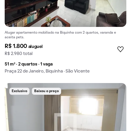
Alugar apartamento mobiliado na Biquinha com 2 quartos, varanda e
aceita pets.
R$ 1.800
aluguel
R$ 2.980 total
51 m² · 2 quartos · 1 vaga
Praça 22 de Janeiro, Biquinha · São Vicente
Exclusivo
Baixou o preço