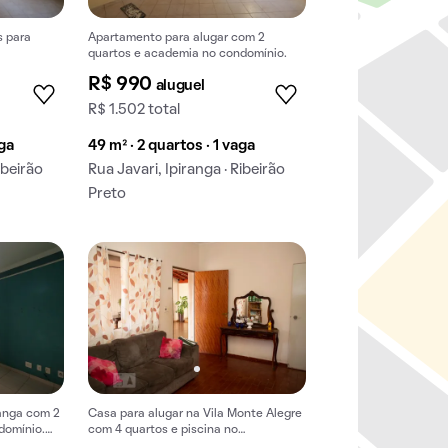
s para
Apartamento para alugar com 2
quartos e academia no condomínio.
R$ 990
aluguel
R$ 1.502 total
aga
49 m² · 2 quartos · 1 vaga
ibeirão
Rua Javari, Ipiranga · Ribeirão
Preto
ranga com 2
Casa para alugar na Vila Monte Alegre
domínio.
com 4 quartos e piscina no
condomínio.