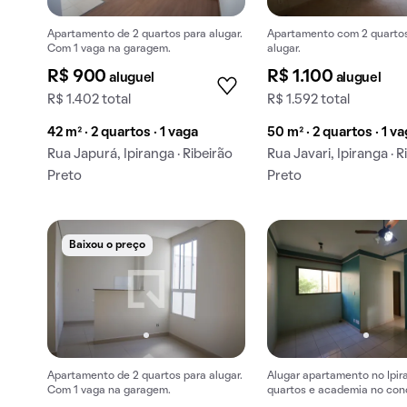
Apartamento de 2 quartos para alugar.
Apartamento com 2 quarto
Com 1 vaga na garagem.
alugar.
R$ 900
R$ 1.100
aluguel
aluguel
R$ 1.402 total
R$ 1.592 total
42 m² · 2 quartos · 1 vaga
50 m² · 2 quartos · 1 v
Rua Japurá, Ipiranga · Ribeirão
Rua Javari, Ipiranga · R
Preto
Preto
Baixou o preço
Apartamento de 2 quartos para alugar.
Alugar apartamento no Ipi
Com 1 vaga na garagem.
quartos e academia no con
Aceitam animais.