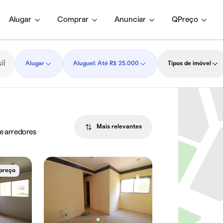
Alugar
Comprar
Anunciar
QPreço
Alugar
Aluguel: Até R$ 25.000
Tipos de imóvel
Mais relevantes
 e arredores
 preço